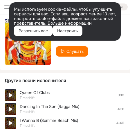
Войти
Мы используем cookie-файлы, чтобы улучшить
сервисы для вас. Если ваш возраст менее 13 лет,
настроить cookie-файлы должен ваш законный
представитель.
Больше информации
I Wanna B (Radio Mix)
Разрешить все
Настроить
Timeshift
Слушать
Другие песни исполнителя
Queen Of Clubs
3:10
Timeshift
Dancing In The Sun (Ragga Mix)
4:01
Timeshift
I Wanna B (Summer Beach Mix)
4:40
Timeshift