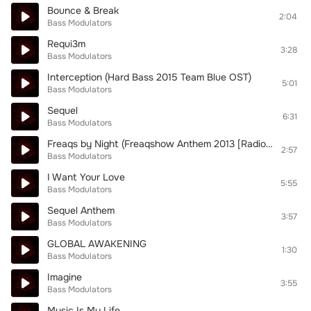
Bounce & Break
2:04
Bass Modulators
Requi3m
3:28
Bass Modulators
Interception (Hard Bass 2015 Team Blue OST)
5:01
Bass Modulators
Sequel
6:31
Bass Modulators
Freaqs by Night (Freaqshow Anthem 2013 [Radio Edit])
2:57
Bass Modulators
I Want Your Love
5:55
Bass Modulators
Sequel Anthem
3:57
Bass Modulators
GLOBAL AWAKENING
1:30
Bass Modulators
Imagine
3:55
Bass Modulators
Music Is My Life