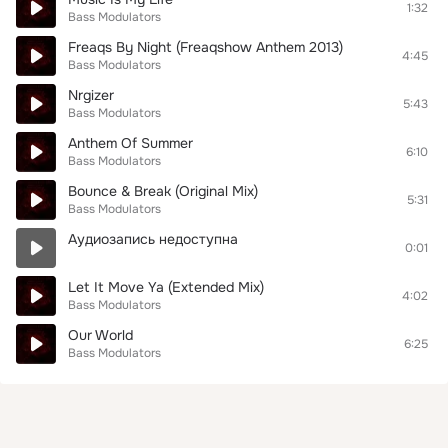
1:32
Bass Modulators
Freaqs By Night (Freaqshow Anthem 2013)
4:45
Bass Modulators
Nrgizer
5:43
Bass Modulators
Anthem Of Summer
6:10
Bass Modulators
Bounce & Break (Original Mix)
5:31
Bass Modulators
Аудиозапись недоступна
0:01
Let It Move Ya (Extended Mix)
4:02
Bass Modulators
Our World
6:25
Bass Modulators