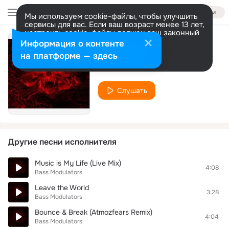
Войти
Мы используем cookie-файлы, чтобы улучшить
сервисы для вас. Если ваш возраст менее 13 лет,
настроить cookie-файлы должен ваш законный
представитель.
Больше информации
Информация о контенте
The Cube
Разрешить все
Настроить
на платформе — здесь
Bass Modulators
Слушать
Другие песни исполнителя
Music is My Life (Live Mix)
4:08
Bass Modulators
Leave the World
3:28
Bass Modulators
Bounce & Break (Atmozfears Remix)
4:04
Bass Modulators