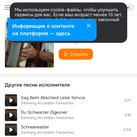
Войти
Мы используем cookie-файлы, чтобы улучшить
сервисы для вас. Если ваш возраст менее 13 лет,
настроить cookie-файлы должен ваш законный
представитель.
Больше информации
Информация о контенте
Erika
Разрешить все
Настроить
на платформе — здесь
Germany Accordion Favourites
Слушать
Другие песни исполнителя
Sag Beim Abschied Leise Servus
3:27
Germany Accordion Favourites
Du Schwarzer Zigeuner
3:16
Germany Accordion Favourites
Schneewalzer
2:54
Germany Accordion Favourites