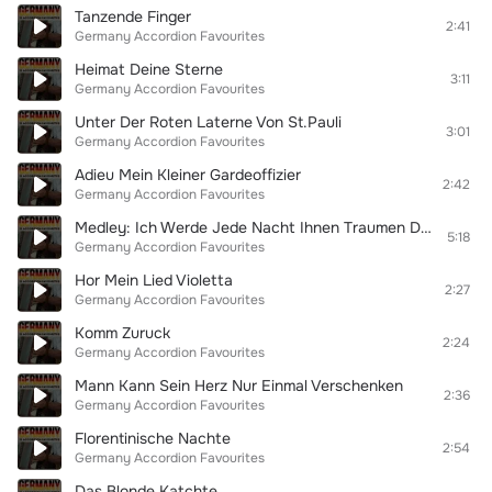
Tanzende Finger
2:41
Germany Accordion Favourites
Heimat Deine Sterne
3:11
Germany Accordion Favourites
Unter Der Roten Laterne Von St.Pauli
3:01
Germany Accordion Favourites
Adieu Mein Kleiner Gardeoffizier
2:42
Germany Accordion Favourites
Medley: Ich Werde Jede Nacht Ihnen Traumen Du Hast Gluck Bei Den Frau' N Bel Ami Wenn Der Weisse Flieder Wieder Bluht Im Leben Geht Alles Voruber
5:18
Germany Accordion Favourites
Hor Mein Lied Violetta
2:27
Germany Accordion Favourites
Komm Zuruck
2:24
Germany Accordion Favourites
Mann Kann Sein Herz Nur Einmal Verschenken
2:36
Germany Accordion Favourites
Florentinische Nachte
2:54
Germany Accordion Favourites
Das Blonde Katchte