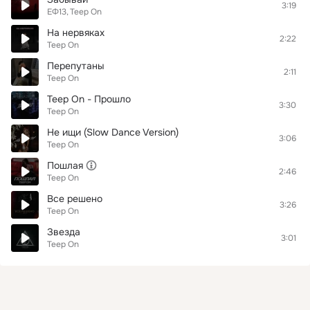
3:19
ЕФ13
Teep On
На нервяках
2:22
Teep On
Перепутаны
2:11
Teep On
Teep On - Прошло
3:30
Teep On
Не ищи (Slow Dance Version)
3:06
Teep On
Пошлая
2:46
Teep On
Все решено
3:26
Teep On
Звезда
3:01
Teep On