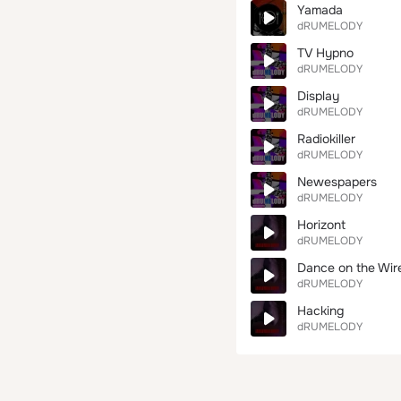
Yamada
dRUMELODY
TV Hypno
dRUMELODY
Display
dRUMELODY
Radiokiller
dRUMELODY
Newespapers
dRUMELODY
Horizont
dRUMELODY
Dance on the Wir
dRUMELODY
Hacking
dRUMELODY