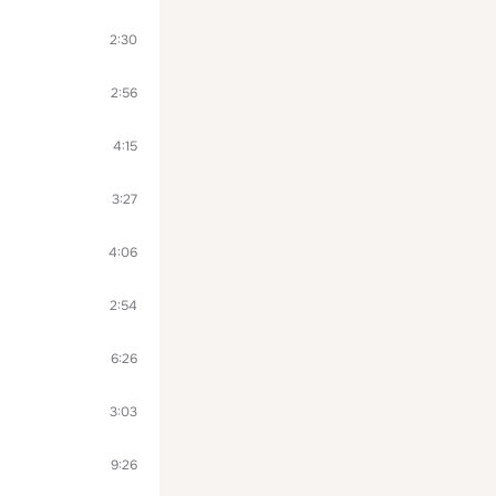
2:30
2:56
4:15
3:27
4:06
2:54
6:26
3:03
9:26