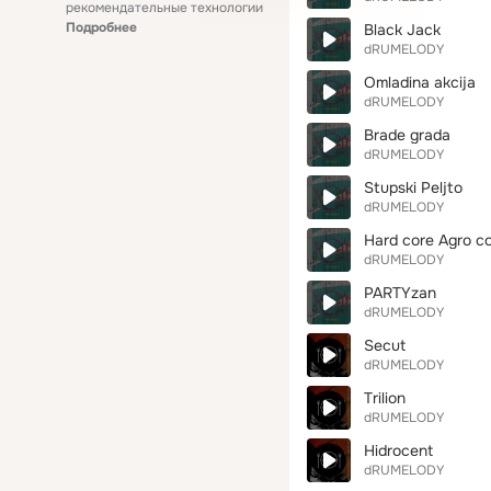
рекомендательные технологии
Подробнее
Black Jack
dRUMELODY
Omladina akcija
dRUMELODY
Brade grada
dRUMELODY
Stupski Peljto
dRUMELODY
Hard core Agro c
dRUMELODY
PARTYzan
dRUMELODY
Secut
dRUMELODY
Trilion
dRUMELODY
Hidrocent
dRUMELODY