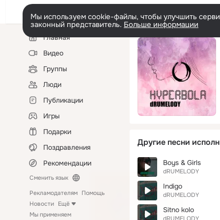
Мы используем cookie-файлы, чтобы улучшить сервис
законный представитель.
Больше информации
Левая
Главная
колонка
Видео
Группы
Люди
Публикации
Игры
Подарки
Другие песни исполн
Поздравления
Boys & Girls
Рекомендации
dRUMELODY
Сменить язык
Indigo
Рекламодателям
Помощь
dRUMELODY
Новости
Ещё
Sitno kolo
Мы применяем
dRUMELODY