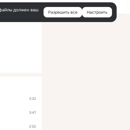
Войти
e-файлы должен ваш
Разрешить все
Настроить
Правая
колонка
3:32
3:47
2:52