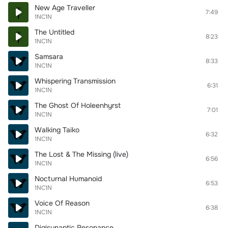
New Age Traveller
7:49
1NC1N
The Untitled
8:23
1NC1N
Samsara
8:33
1NC1N
Whispering Transmission
6:31
1NC1N
The Ghost Of Holeenhyrst
7:01
1NC1N
Walking Taiko
6:32
1NC1N
The Lost & The Missing (live)
6:56
1NC1N
Nocturnal Humanoid
6:53
1NC1N
Voice Of Reason
6:38
1NC1N
Digisynaptic Resonance