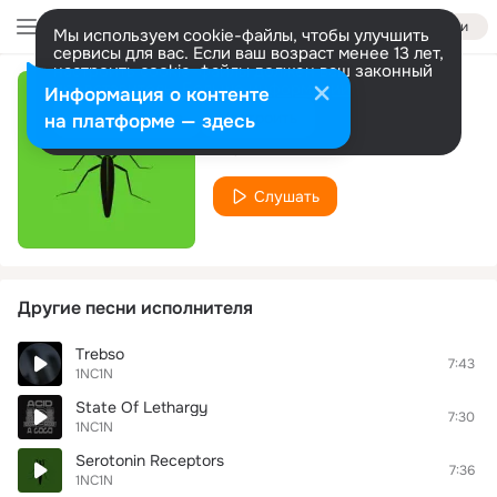
Войти
Мы используем cookie-файлы, чтобы улучшить
сервисы для вас. Если ваш возраст менее 13 лет,
настроить cookie-файлы должен ваш законный
представитель.
Больше информации
Информация о контенте
Telzakin
Разрешить все
Настроить
на платформе — здесь
1NC1N
Слушать
Другие песни исполнителя
Trebso
7:43
1NC1N
State Of Lethargy
7:30
1NC1N
Serotonin Receptors
7:36
1NC1N