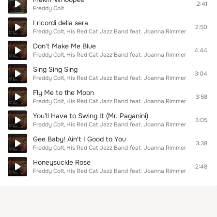
2:41
Freddy Colt
I ricordi della sera
2:50
Freddy Colt
His Red Cat Jazz Band
feat.
Joanna Rimmer
Don't Make Me Blue
4:44
Freddy Colt
His Red Cat Jazz Band
feat.
Joanna Rimmer
Sing Sing Sing
3:04
Freddy Colt
His Red Cat Jazz Band
feat.
Joanna Rimmer
Fly Me to the Moon
3:58
Freddy Colt
His Red Cat Jazz Band
feat.
Joanna Rimmer
You'll Have to Swing It (Mr. Paganini)
3:05
Freddy Colt
His Red Cat Jazz Band
feat.
Joanna Rimmer
Gee Baby! Ain't I Good to You
3:38
Freddy Colt
His Red Cat Jazz Band
feat.
Joanna Rimmer
Honeysuckle Rose
2:48
Freddy Colt
His Red Cat Jazz Band
feat.
Joanna Rimmer