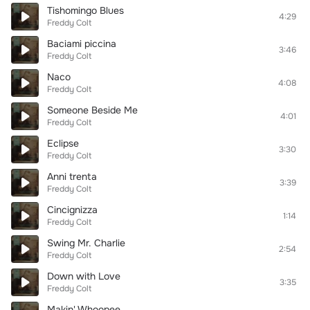
Tishomingo Blues
4:29
Freddy Colt
Baciami piccina
3:46
Freddy Colt
Naco
4:08
Freddy Colt
Someone Beside Me
4:01
Freddy Colt
Eclipse
3:30
Freddy Colt
Anni trenta
3:39
Freddy Colt
Cincignizza
1:14
Freddy Colt
Swing Mr. Charlie
2:54
Freddy Colt
Down with Love
3:35
Freddy Colt
Makin' Whoopee