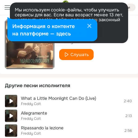
Войти
Мы используем cookie-файлы, чтобы улучшить
сервисы для вас. Если ваш возраст менее 13 лет,
настроить cookie-файлы должен ваш законный
представитель.
Больше информации
Информация о контенте
Sugar
Разрешить все
Настроить
на платформе — здесь
Freddy Colt
Слушать
Другие песни исполнителя
What a Little Moonlight Can Do (Live)
2:40
Freddy Colt
Allegramente
2:13
Freddy Colt
Ripassando la lezione
2:56
Freddy Colt