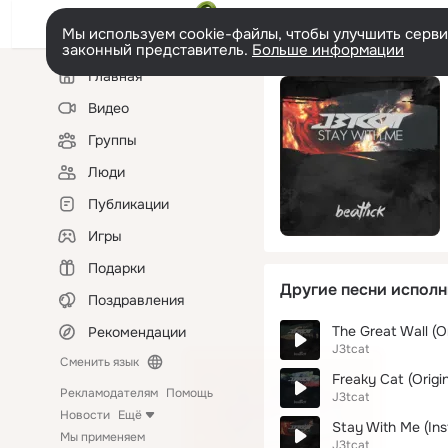
Мы используем cookie-файлы, чтобы улучшить сервис
законный представитель.
Больше информации
Левая
Главная
колонка
Видео
Группы
Люди
Публикации
Игры
Подарки
Другие песни исполн
Поздравления
The Great Wall (Or
Рекомендации
J3tcat
Сменить язык
Freaky Cat (Origin
Рекламодателям
Помощь
J3tcat
Новости
Ещё
Stay With Me (Ins
Мы применяем
J3tcat