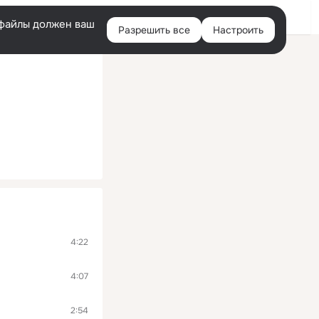
Войти
e-файлы должен ваш
Разрешить все
Настроить
Правая
колонка
4:22
4:07
2:54