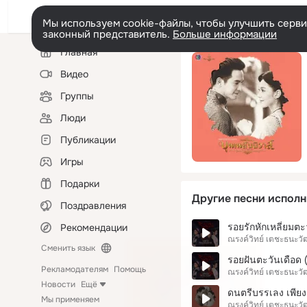
Мы используем cookie-файлы, чтобы улучшить сервис
законный представитель.
Больше информации
Левая
Главная
колонка
Видео
Группы
Люди
Публикации
Игры
Подарки
Другие песни исполн
Поздравления
รอยรักหักเหลี่ยมต
Рекомендации
ณรงค์วิทย์ เตชะธนะวั
Сменить язык
รอยฝันตะวันเดือด
Рекламодателям
Помощь
ณรงค์วิทย์ เตชะธนะวั
Новости
Ещё
ดนตรีบรรเลง เพีย
Мы применяем
ณรงค์วิทย์ เตชะธนะวั