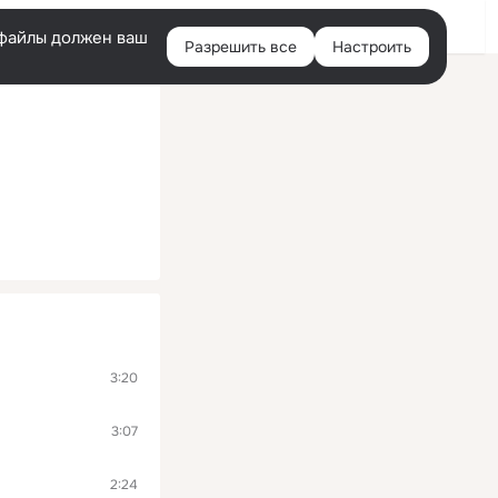
Войти
e-файлы должен ваш
Разрешить все
Настроить
Правая
колонка
3:20
3:07
2:24