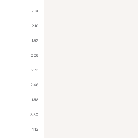
2:14
2:18
1:52
2:28
2:41
2:46
1:58
3:30
4:12