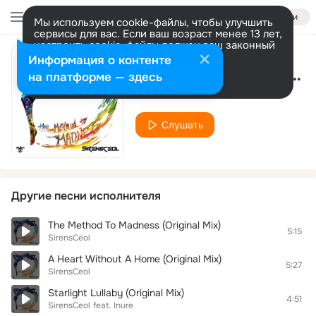
Войти
Мы используем cookie-файлы, чтобы улучшить
сервисы для вас. Если ваш возраст менее 13 лет,
настроить cookie-файлы должен ваш законный
представитель.
Больше информации
Информация о контенте
The Devil's Swing (Original Mix)
Разрешить все
Настроить
на платформе — здесь
SirensCeol
Слушать
Другие песни исполнителя
The Method To Madness (Original Mix)
5:15
SirensCeol
A Heart Without A Home (Original Mix)
5:27
SirensCeol
Starlight Lullaby (Original Mix)
4:51
SirensCeol
feat.
Inure