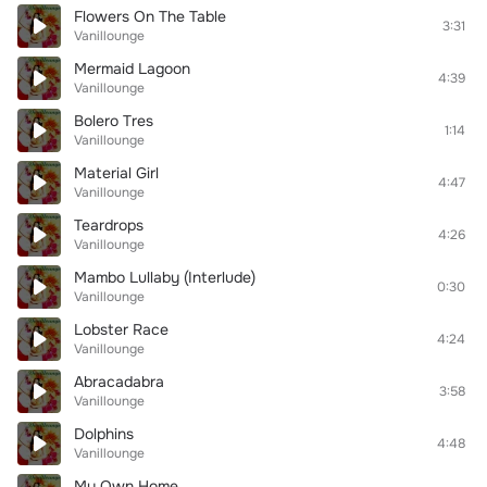
Flowers On The Table
3:31
Vanillounge
Mermaid Lagoon
4:39
Vanillounge
Bolero Tres
1:14
Vanillounge
Material Girl
4:47
Vanillounge
Teardrops
4:26
Vanillounge
Mambo Lullaby (Interlude)
0:30
Vanillounge
Lobster Race
4:24
Vanillounge
Abracadabra
3:58
Vanillounge
Dolphins
4:48
Vanillounge
My Own Home