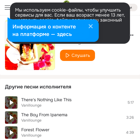
Войти
Мы используем cookie-файлы, чтобы улучшить
сервисы для вас. Если ваш возраст менее 13 лет,
настроить cookie-файлы должен ваш законный
представитель.
Больше информации
Информация о контенте
Clouds Across The Moon
Разрешить все
Настроить
на платформе — здесь
Vanillounge
Слушать
Другие песни исполнителя
There's Nothing Like This
5:17
Vanillounge
The Boy From Ipanema
3:26
Vanillounge
Forest Flower
4:39
Vanillounge