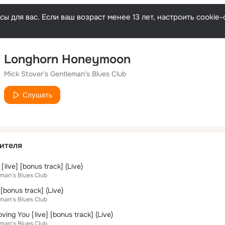
ы для вас. Если ваш возраст менее 13 лет, настроить cooki
Longhorn Honeymoon
Mick Stover's Gentleman's Blues Club
Слушать
ителя
live] [bonus track] (Live)
eman's Blues Club
[bonus track] (Live)
eman's Blues Club
ving You [live] [bonus track] (Live)
eman's Blues Club