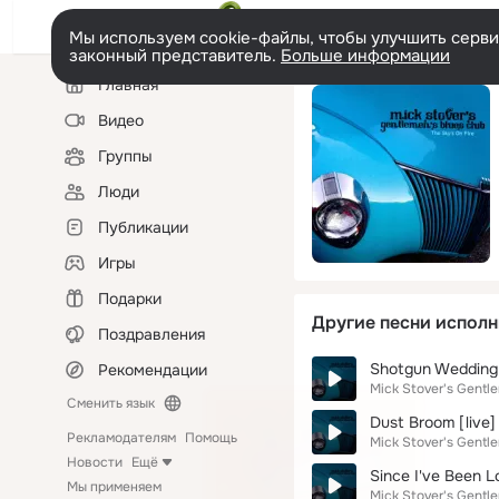
Мы используем cookie-файлы, чтобы улучшить сервис
законный представитель.
Больше информации
Левая
Главная
колонка
Видео
Группы
Люди
Публикации
Игры
Подарки
Другие песни исполн
Поздравления
Shotgun Wedding [
Рекомендации
Mick Stover's Gentl
Сменить язык
Dust Broom [live] 
Рекламодателям
Помощь
Mick Stover's Gentl
Новости
Ещё
Since I've Been Lo
Мы применяем
Mick Stover's Gentl