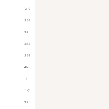
3:19
2:58
3:45
3:53
2:53
4:28
4:11
4:01
3:45