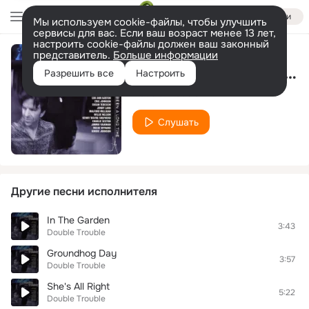
Войти
Мы используем cookie-файлы, чтобы улучшить
сервисы для вас. Если ваш возраст менее 13 лет,
настроить cookie-файлы должен ваш законный
представитель.
Больше информации
Baby, There's No One Like You
Разрешить все
Настроить
Double Trouble
Слушать
Другие песни исполнителя
In The Garden
3:43
Double Trouble
Groundhog Day
3:57
Double Trouble
She's All Right
5:22
Double Trouble