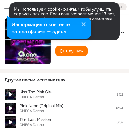
Войти
Мы используем cookie-файлы, чтобы улучшить
сервисы для вас. Если ваш возраст менее 13 лет,
настроить cookie-файлы должен ваш законный
представитель.
Больше информации
Информация о контенте
Aeronaut Neon (Original Mix)
Разрешить все
Настроить
на платформе — здесь
OMEGA Danzer
Слушать
Другие песни исполнителя
Kiss The Pink Sky
9:52
OMEGA Danzer
Pink Neon (Original Mix)
6:54
OMEGA Danzer
The Last Mission
3:37
OMEGA Danzer