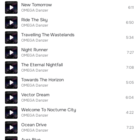
New Tomorrow
6:11
OMEGA Danzer
Ride The Sky
6:50
OMEGA Danzer
Travelling The Wastelands
5:34
OMEGA Danzer
Night Runner
7:27
OMEGA Danzer
The Eternal Nightfall
7:08
OMEGA Danzer
Towards The Horizon
5:05
OMEGA Danzer
Vector Dream
6:04
OMEGA Danzer
Welcome To Nocturne City
4:22
OMEGA Danzer
Ocean Drive
7:23
OMEGA Danzer
Aura Blue