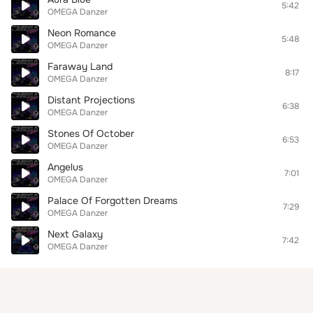
5:42
OMEGA Danzer
Neon Romance
5:48
OMEGA Danzer
Faraway Land
8:17
OMEGA Danzer
Distant Projections
6:38
OMEGA Danzer
Stones Of October
6:53
OMEGA Danzer
Angelus
7:01
OMEGA Danzer
Palace Of Forgotten Dreams
7:29
OMEGA Danzer
Next Galaxy
7:42
OMEGA Danzer