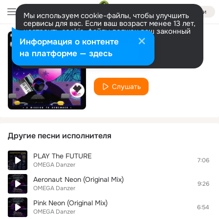
Войти
Мы используем cookie-файлы, чтобы улучшить
сервисы для вас. Если ваш возраст менее 13 лет,
настроить cookie-файлы должен ваш законный
представитель.
Больше информации
Информация о контенте
Neon Romance
Разрешить все
Настроить
на платформе — здесь
OMEGA Danzer
Слушать
Другие песни исполнителя
PLAY The FUTURE
7:06
OMEGA Danzer
Aeronaut Neon (Original Mix)
9:26
OMEGA Danzer
Pink Neon (Original Mix)
6:54
OMEGA Danzer