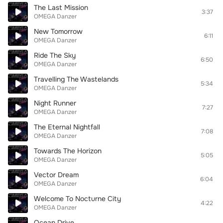
The Last Mission
3:37
OMEGA Danzer
New Tomorrow
6:11
OMEGA Danzer
Ride The Sky
6:50
OMEGA Danzer
Travelling The Wastelands
5:34
OMEGA Danzer
Night Runner
7:27
OMEGA Danzer
The Eternal Nightfall
7:08
OMEGA Danzer
Towards The Horizon
5:05
OMEGA Danzer
Vector Dream
6:04
OMEGA Danzer
Welcome To Nocturne City
4:22
OMEGA Danzer
Ocean Drive