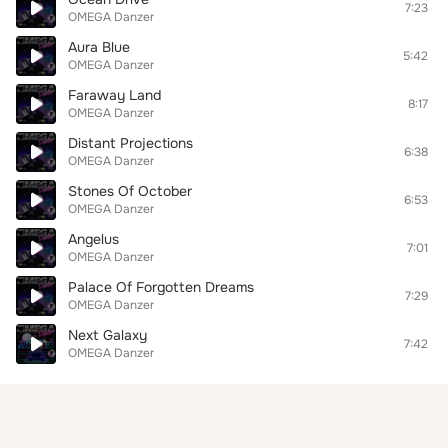
7:23
OMEGA Danzer
Aura Blue
5:42
OMEGA Danzer
Faraway Land
8:17
OMEGA Danzer
Distant Projections
6:38
OMEGA Danzer
Stones Of October
6:53
OMEGA Danzer
Angelus
7:01
OMEGA Danzer
Palace Of Forgotten Dreams
7:29
OMEGA Danzer
Next Galaxy
7:42
OMEGA Danzer