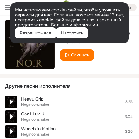
Войти
Мы используем cookie-файлы, чтобы улучшить
сервисы для вас. Если ваш возраст менее 13 лет,
настроить cookie-файлы должен ваш законный
представитель.
Больше информации
Find Myself a Home
Разрешить все
Настроить
Heymoonshaker
Слушать
Другие песни исполнителя
Heavy Grip
3:53
Heymoonshaker
Coz I Luv U
3:04
Heymoonshaker
Wheels in Motion
3:20
Heymoonshaker