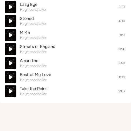
Lazy Eye
3:37
Heymoonshaker
Stoned
4:10
Heymoonshaker
Mf45
3:51
Heymoonshaker
Streets of England
2:56
Heymoonshaker
Amandine
3:40
Heymoonshaker
Best of My Love
3:03
Heymoonshaker
Take the Reins
3:07
Heymoonshaker