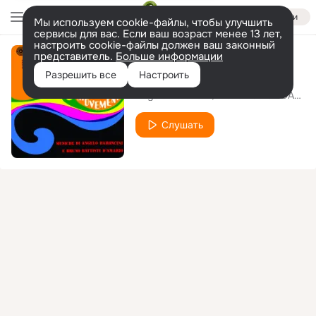
Войти
Мы используем cookie-файлы, чтобы улучшить
сервисы для вас. Если ваш возраст менее 13 лет,
настроить cookie-файлы должен ваш законный
представитель.
Больше информации
Hands Up
Разрешить все
Настроить
Angelo Baroncini
Bruno Battisti DAmario
Слушать