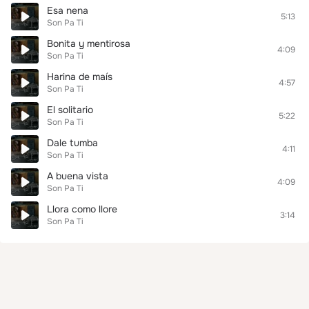
Esa nena
5:13
Son Pa Ti
Bonita y mentirosa
4:09
Son Pa Ti
Harina de maís
4:57
Son Pa Ti
El solitario
5:22
Son Pa Ti
Dale tumba
4:11
Son Pa Ti
A buena vista
4:09
Son Pa Ti
Llora como llore
3:14
Son Pa Ti