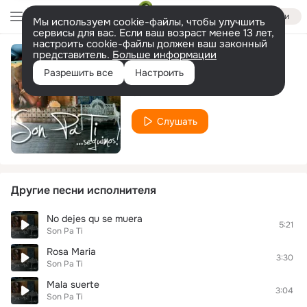
Войти
Мы используем cookie-файлы, чтобы улучшить
сервисы для вас. Если ваш возраст менее 13 лет,
настроить cookie-файлы должен ваш законный
представитель.
Больше информации
Fragilidad
Разрешить все
Настроить
Son Pa Ti
Слушать
Другие песни исполнителя
No dejes qu se muera
5:21
Son Pa Ti
Rosa Maria
3:30
Son Pa Ti
Mala suerte
3:04
Son Pa Ti