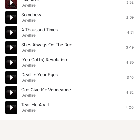
3:32
Devilfire
Somehow
2:59
Devilfire
A Thousand Times
4:31
Devilfire
Shes Always On The Run
3:49
Devilfire
(You Gotta) Revolution
4:59
Devilfire
Devil In Your Eyes
3:10
Devilfire
God Give Me Vengeance
4:52
Devilfire
Tear Me Apart
4:00
Devilfire