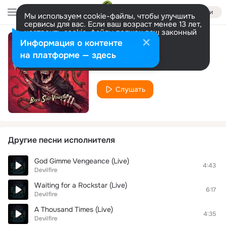
Войти
Мы используем cookie-файлы, чтобы улучшить
сервисы для вас. Если ваш возраст менее 13 лет,
настроить cookie-файлы должен ваш законный
представитель.
Больше информации
Информация о контенте
Cruelest Animal
Разрешить все
Настроить
на платформе — здесь
Devilfire
Слушать
Другие песни исполнителя
God Gimme Vengeance (Live)
4:43
Devilfire
Waiting for a Rockstar (Live)
6:17
Devilfire
A Thousand Times (Live)
4:35
Devilfire