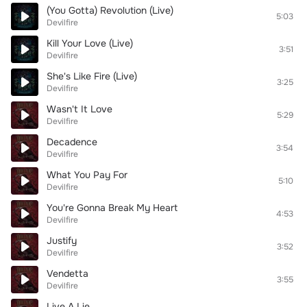
(You Gotta) Revolution (Live)
5:03
Devilfire
Kill Your Love (Live)
3:51
Devilfire
She's Like Fire (Live)
3:25
Devilfire
Wasn't It Love
5:29
Devilfire
Decadence
3:54
Devilfire
What You Pay For
5:10
Devilfire
You're Gonna Break My Heart
4:53
Devilfire
Justify
3:52
Devilfire
Vendetta
3:55
Devilfire
Live A Lie