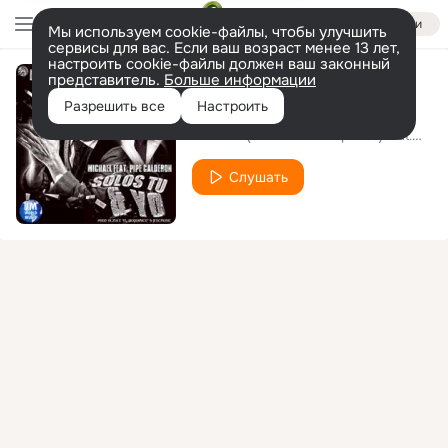
Войти
Мы используем cookie-файлы, чтобы улучшить
сервисы для вас. Если ваш возраст менее 13 лет,
настроить cookie-файлы должен ваш законный
представитель.
Больше информации
Solos Tu Y Yo
Разрешить все
Настроить
Michael (El Nuevo Prospecto)
pipe
feat.
Слушать