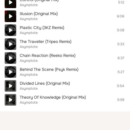
5:12
Asymptote
Illusion (Original Mix)
6:06
Asymptote
Plastic City (3KZ Remix)
5:08
Asymptote
The Traveller (Tripeo Remix)
5:33
Asymptote
Chain Reaction (Reeko Remix)
6:37
Asymptote
Behind The Scene (Psyk Remix)
5:27
Asymptote
Divided Lines (Original Mix)
5:54
Asymptote
Theory Of Knowledge (Original Mix)
5:59
Asymptote