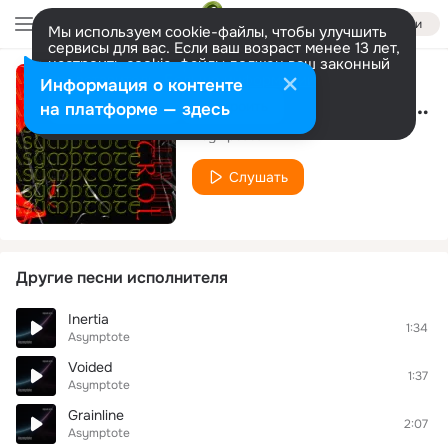
Войти
Мы используем cookie-файлы, чтобы улучшить
сервисы для вас. Если ваш возраст менее 13 лет,
настроить cookie-файлы должен ваш законный
представитель.
Больше информации
Информация о контенте
Acid Mountains (Original Mix)
Разрешить все
Настроить
на платформе — здесь
Asymptote
Слушать
Другие песни исполнителя
Inertia
1:34
Asymptote
Voided
1:37
Asymptote
Grainline
2:07
Asymptote