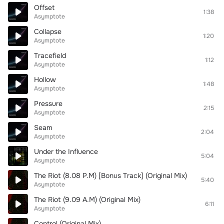
Offset
1:38
Asymptote
Collapse
1:20
Asymptote
Tracefield
1:12
Asymptote
Hollow
1:48
Asymptote
Pressure
2:15
Asymptote
Seam
2:04
Asymptote
Under the Influence
5:04
Asymptote
The Riot (8.08 P.M) [Bonus Track] (Original Mix)
5:40
Asymptote
The Riot (9.09 A.M) (Original Mix)
6:11
Asymptote
Control (Original Mix)