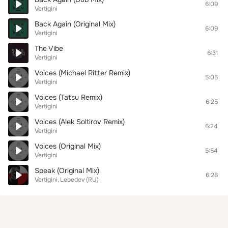
6:09
Vertigini
Back Again (Original Mix)
6:09
Vertigini
The Vibe
6:31
Vertigini
Voices (Michael Ritter Remix)
5:05
Vertigini
Voices (Tatsu Remix)
6:25
Vertigini
Voices (Alek Soltirov Remix)
6:24
Vertigini
Voices (Original Mix)
5:54
Vertigini
Speak (Original Mix)
6:28
Vertigini
Lebedev (RU)