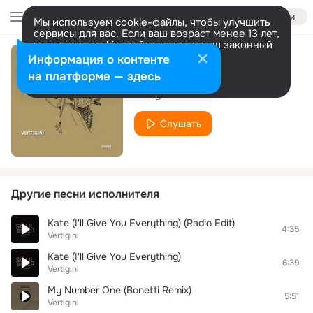
Войти
Мы используем cookie-файлы, чтобы улучшить
сервисы для вас. Если ваш возраст менее 13 лет,
настроить cookie-файлы должен ваш законный
представитель.
Больше информации
Информация о контенте
The Shrimps
Разрешить все
Настроить
на платформе — здесь
Vertigini
Слушать
Другие песни исполнителя
Kate (I'll Give You Everything) (Radio Edit)
4:35
Vertigini
Kate (I'll Give You Everything)
6:39
Vertigini
My Number One (Bonetti Remix)
5:51
Vertigini