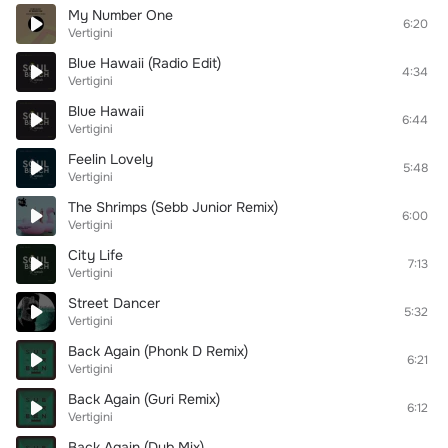
My Number One
6:20
Vertigini
Blue Hawaii (Radio Edit)
4:34
Vertigini
Blue Hawaii
6:44
Vertigini
Feelin Lovely
5:48
Vertigini
The Shrimps (Sebb Junior Remix)
6:00
Vertigini
City Life
7:13
Vertigini
Street Dancer
5:32
Vertigini
Back Again (Phonk D Remix)
6:21
Vertigini
Back Again (Guri Remix)
6:12
Vertigini
Back Again (Dub Mix)