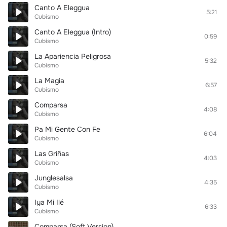
Canto A Eleggua
5:21
Cubismo
Canto A Eleggua (Intro)
0:59
Cubismo
La Apariencia Peligrosa
5:32
Cubismo
La Magia
6:57
Cubismo
Comparsa
4:08
Cubismo
Pa Mi Gente Con Fe
6:04
Cubismo
Las Griñas
4:03
Cubismo
Junglesalsa
4:35
Cubismo
Iya Mi Ilé
6:33
Cubismo
Comparsa (Soft Version)