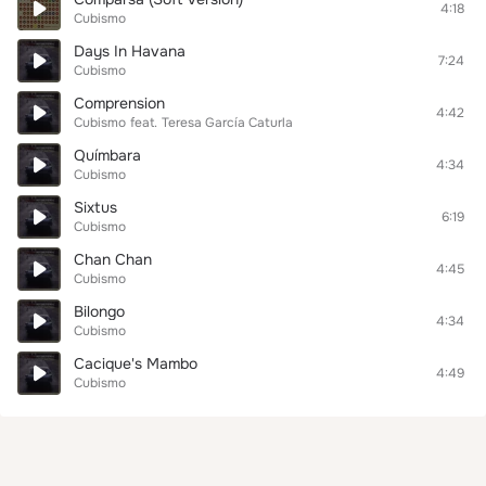
4:18
Cubismo
Days In Havana
7:24
Cubismo
Comprension
4:42
Cubismo
feat.
Teresa García Caturla
Químbara
4:34
Cubismo
Sixtus
6:19
Cubismo
Chan Chan
4:45
Cubismo
Bilongo
4:34
Cubismo
Cacique's Mambo
4:49
Cubismo