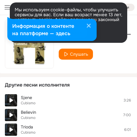
Войти
Мы используем cookie-файлы, чтобы улучшить
сервисы для вас. Если ваш возраст менее 13 лет,
настроить cookie-файлы должен ваш законный
представитель.
Больше информации
Информация о контенте
Bailando Cha-Cha-Cha
Разрешить все
Настроить
на платформе — здесь
Cubismo
Слушать
Другие песни исполнителя
Sjene
3:26
Cubismo
Believin
7:00
Cubismo
Trioda
6:01
Cubismo