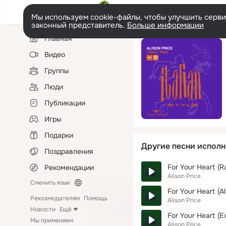
Мы используем cookie-файлы, чтобы улучшить сервис
законный представитель.
Больше информации
Левая
Главная
колонка
Видео
Группы
Люди
Публикации
Игры
Подарки
Другие песни исполн
Поздравления
For Your Heart (R
Рекомендации
Alison Price
Сменить язык
For Your Heart (Al
Рекламодателям
Помощь
Alison Price
Новости
Ещё
For Your Heart (E
Мы применяем
Alison Price