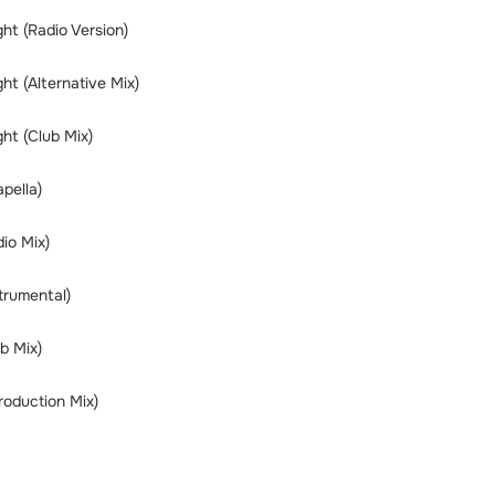
ght (Radio Version)
ght (Alternative Mix)
ght (Club Mix)
pella)
io Mix)
trumental)
b Mix)
roduction Mix)