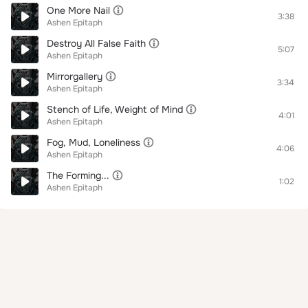
One More Nail
3:38
Ashen Epitaph
Destroy All False Faith
5:07
Ashen Epitaph
Mirrorgallery
3:34
Ashen Epitaph
Stench of Life, Weight of Mind
4:01
Ashen Epitaph
Fog, Mud, Loneliness
4:06
Ashen Epitaph
The Forming...
1:02
Ashen Epitaph