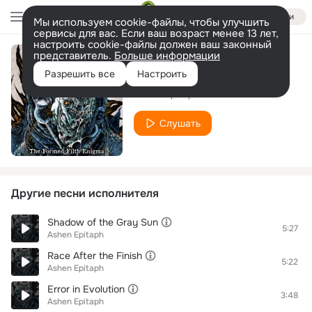
Войти
Мы используем cookie-файлы, чтобы улучшить
сервисы для вас. Если ваш возраст менее 13 лет,
настроить cookie-файлы должен ваш законный
представитель.
Больше информации
The Wounds
Разрешить все
Настроить
Ashen Epitaph
Слушать
Другие песни исполнителя
Shadow of the Gray Sun
5:27
Ashen Epitaph
Race After the Finish
5:22
Ashen Epitaph
Error in Evolution
3:48
Ashen Epitaph