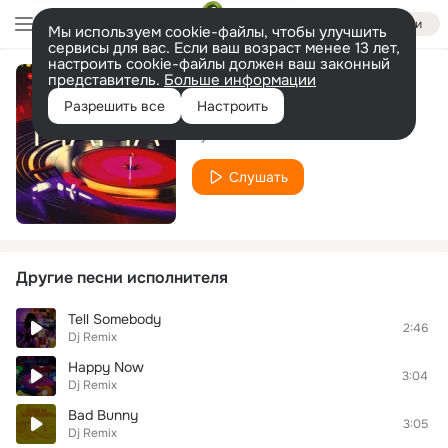
Войти
Мы используем cookie-файлы, чтобы улучшить
сервисы для вас. Если ваш возраст менее 13 лет,
настроить cookie-файлы должен ваш законный
представитель.
Больше информации
Mama
Разрешить все
Настроить
Dj Remix
Слушать
Другие песни исполнителя
Tell Somebody
2:46
Dj Remix
Happy Now
3:04
Dj Remix
Bad Bunny
3:05
Dj Remix