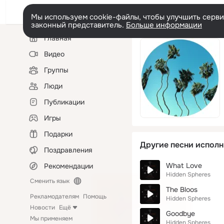
Мы используем cookie-файлы, чтобы улучшить сервис
законный представитель.
Больше информации
Левая
Главная
колонка
Видео
Группы
Люди
Публикации
Игры
Подарки
Другие песни исполн
Поздравления
What Love
Рекомендации
Hidden Spheres
Сменить язык
The Bloos
Рекламодателям
Помощь
Hidden Spheres
Новости
Ещё
Goodbye
Мы применяем
Hidden Spheres