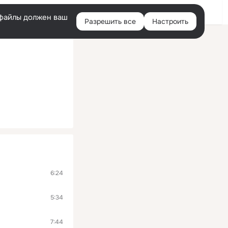
Войти
e-файлы должен ваш
Разрешить все
Настроить
Правая
колонка
6:24
5:34
7:44