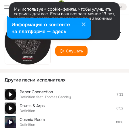
Войти
Мы используем cookie-файлы, чтобы улучшить
сервисы для вас. Если ваш возраст менее 13 лет,
настроить cookie-файлы должен ваш законный
представитель.
Больше информации
Информация о контенте
Drums & Arps (Athea Remix)
Разрешить все
Настроить
на платформе — здесь
Definition
Слушать
Другие песни исполнителя
Paper Connection
7:33
Definition
feat.
Thomas Gandey
Drums & Arps
6:52
Definition
Cosmic Room
8:08
Definition