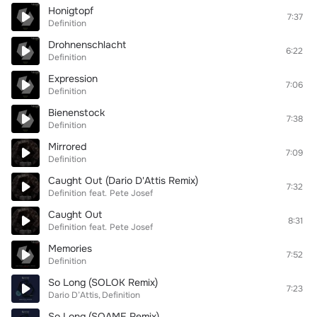
Honigtopf
7:37
Definition
Drohnenschlacht
6:22
Definition
Expression
7:06
Definition
Bienenstock
7:38
Definition
Mirrored
7:09
Definition
Caught Out (Dario D'Attis Remix)
7:32
Definition
feat.
Pete Josef
Caught Out
8:31
Definition
feat.
Pete Josef
Memories
7:52
Definition
So Long (SOLOK Remix)
7:23
Dario D’Attis
Definition
So Long (SOAME Remix)