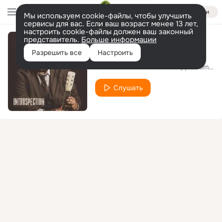
Войти
Мы используем cookie-файлы, чтобы улучшить
сервисы для вас. Если ваш возраст менее 13 лет,
настроить cookie-файлы должен ваш законный
представитель.
Больше информации
Wild Unrest
Разрешить все
Настроить
Louis Mezzasoma
Philippe Pompon
feat.
Слушать