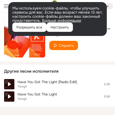
Войти
Мы используем cookie-файлы, чтобы улучшить
сервисы для вас. Если ваш возраст менее 13 лет,
настроить cookie-файлы должен ваш законный
представитель.
Больше информации
Refuse To Be (Junk That Remix)
Разрешить все
Настроить
Temgri
Слушать
Другие песни исполнителя
Have You Got The Light (Radio Edit)
3:26
Temgri
Have You Got The Light
5:56
Temgri