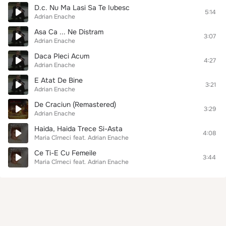
D.c. Nu Ma Lasi Sa Te Iubesc
5:14
Adrian Enache
Asa Ca ... Ne Distram
3:07
Adrian Enache
Daca Pleci Acum
4:27
Adrian Enache
E Atat De Bine
3:21
Adrian Enache
De Craciun (Remastered)
3:29
Adrian Enache
Haida, Haida Trece Si-Asta
4:08
Maria Cîrneci
feat.
Adrian Enache
Ce Ti-E Cu Femeile
3:44
Maria Cîrneci
feat.
Adrian Enache