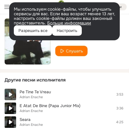
Войти
Мы используем cookie-файлы, чтобы улучшить
сервисы для вас. Если ваш возраст менее 13 лет,
настроить cookie-файлы должен ваш законный
представитель.
Больше информации
O Singura Noapte
Разрешить все
Настроить
Adrian Enache
Слушать
Другие песни исполнителя
Pe Tine Te Vreau
3:53
Adrian Enache
E Atat De Bine (Papa Junior Mix)
3:36
Adrian Enache
Seara
4:25
Adrian Enache