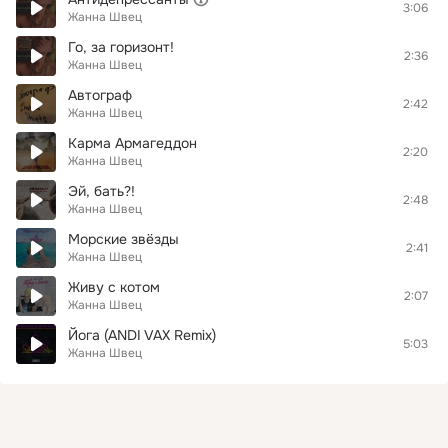
3:06
Жанна Швец
Го, за горизонт!
2:36
Жанна Швец
Автограф
2:42
Жанна Швец
Карма Армагеддон
2:20
Жанна Швец
Эй, бать?!
2:48
Жанна Швец
Морские звёзды
2:41
Жанна Швец
Живу с котом
2:07
Жанна Швец
Йога (ANDI VAX Remix)
5:03
Жанна Швец