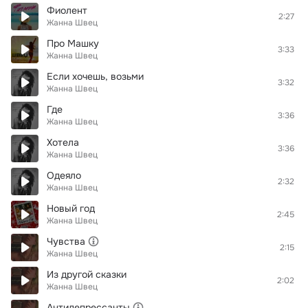
Фиолент
2:27
Жанна Швец
Про Машку
3:33
Жанна Швец
Если хочешь, возьми
3:32
Жанна Швец
Где
3:36
Жанна Швец
Хотела
3:36
Жанна Швец
Одеяло
2:32
Жанна Швец
Новый год
2:45
Жанна Швец
Чувства
2:15
Жанна Швец
Из другой сказки
2:02
Жанна Швец
Антидепрессанты