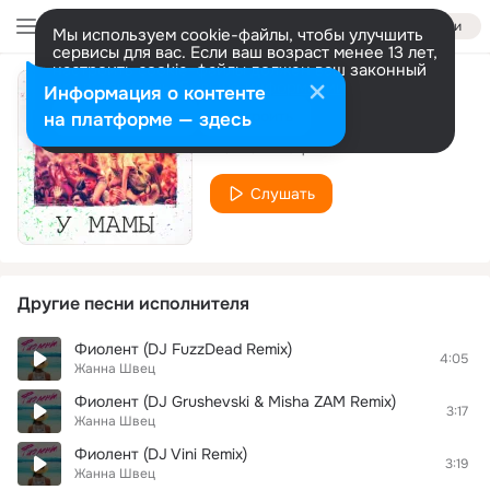
Войти
Мы используем cookie-файлы, чтобы улучшить
сервисы для вас. Если ваш возраст менее 13 лет,
настроить cookie-файлы должен ваш законный
представитель.
Больше информации
Информация о контенте
У мамы
Разрешить все
Настроить
на платформе — здесь
Жанна Швец
Слушать
Другие песни исполнителя
Фиолент (DJ FuzzDead Remix)
4:05
Жанна Швец
Фиолент (DJ Grushevski & Misha ZAM Remix)
3:17
Жанна Швец
Фиолент (DJ Vini Remix)
3:19
Жанна Швец