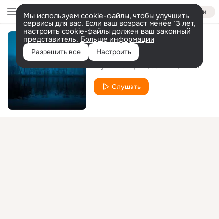
Войти
Мы используем cookie-файлы, чтобы улучшить
сервисы для вас. Если ваш возраст менее 13 лет,
настроить cookie-файлы должен ваш законный
представитель.
Больше информации
Тёмная вода
Разрешить все
Настроить
ШумЪ
Дава
Сантилл
Валет
feat.
Слушать