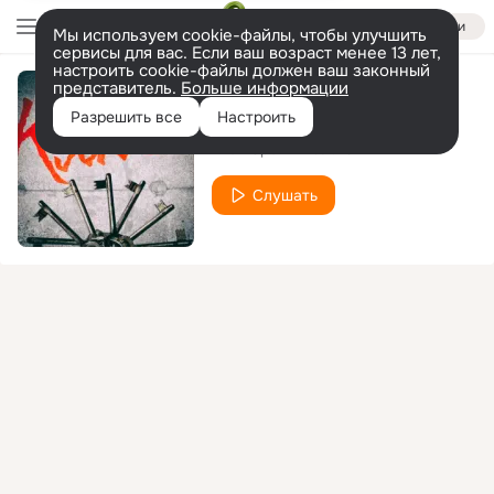
Войти
Мы используем cookie-файлы, чтобы улучшить
сервисы для вас. Если ваш возраст менее 13 лет,
настроить cookie-файлы должен ваш законный
представитель.
Больше информации
Попурри
Разрешить все
Настроить
Угол Зрения
Ю РИЧ
feat.
Слушать