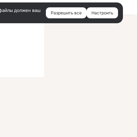
Войти
e-файлы должен ваш
Разрешить все
Настроить
Правая
колонка