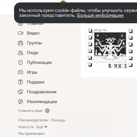
Мы используем cookie-файлы, чтобы улучшить сервис
законный представитель.
Больше информации
Левая
Главная
колонка
Видео
Группы
Люди
Публикации
Игры
Подарки
Поздравления
Рекомендации
Сменить язык
Рекламодателям
Помощь
Новости
Ещё
Мы применяем