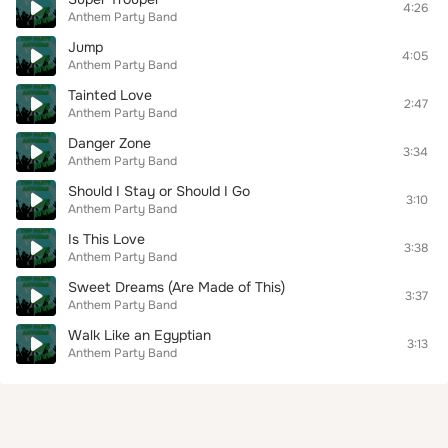
4:26
Anthem Party Band
Jump
4:05
Anthem Party Band
Tainted Love
2:47
Anthem Party Band
Danger Zone
3:34
Anthem Party Band
Should I Stay or Should I Go
3:10
Anthem Party Band
Is This Love
3:38
Anthem Party Band
Sweet Dreams (Are Made of This)
3:37
Anthem Party Band
Walk Like an Egyptian
3:13
Anthem Party Band