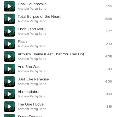
Final Countdown
3:55
Anthem Party Band
Total Eclipse of the Heart
5:48
Anthem Party Band
Ebony and Ivory
3:37
Anthem Party Band
Flash
2:41
Anthem Party Band
Arthur's Theme (Best That You Can Do)
4:06
Anthem Party Band
And She Was
3:33
Anthem Party Band
Just Like Paradise
4:05
Anthem Party Band
Abracadabra
3:41
Anthem Party Band
The One I Love
3:19
Anthem Party Band
Super Trouper