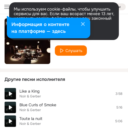
Войти
Мы используем cookie-файлы, чтобы улучшить
сервисы для вас. Если ваш возраст менее 13 лет,
настроить cookie-файлы должен ваш законный
представитель.
Больше информации
Информация о контенте
Tout Faire
Разрешить все
Настроить
на платформе — здесь
Noir & Gerber
Слушать
Другие песни исполнителя
Like a King
3:58
Noir & Gerber
Blue Curls of Smoke
5:16
Noir & Gerber
Toute la nuit
5:06
Noir & Gerber