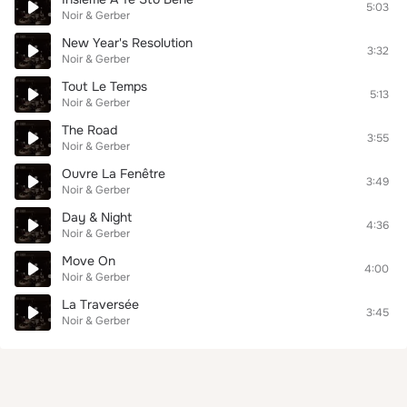
5:03
Noir & Gerber
New Year's Resolution
3:32
Noir & Gerber
Tout Le Temps
5:13
Noir & Gerber
The Road
3:55
Noir & Gerber
Ouvre La Fenêtre
3:49
Noir & Gerber
Day & Night
4:36
Noir & Gerber
Move On
4:00
Noir & Gerber
La Traversée
3:45
Noir & Gerber