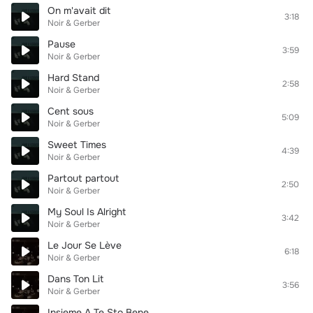
On m'avait dit
3:18
Noir & Gerber
Pause
3:59
Noir & Gerber
Hard Stand
2:58
Noir & Gerber
Cent sous
5:09
Noir & Gerber
Sweet Times
4:39
Noir & Gerber
Partout partout
2:50
Noir & Gerber
My Soul Is Alright
3:42
Noir & Gerber
Le Jour Se Lève
6:18
Noir & Gerber
Dans Ton Lit
3:56
Noir & Gerber
Insieme A Te Sto Bene