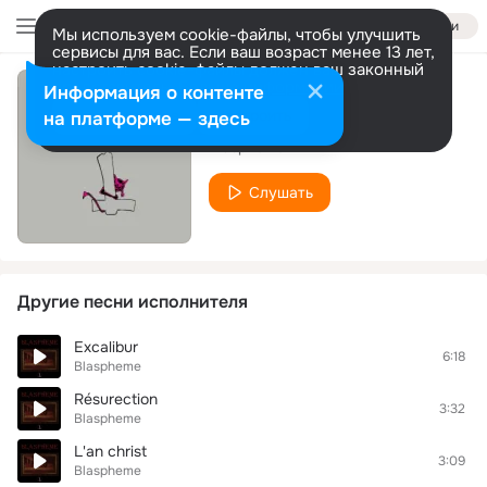
Войти
Мы используем cookie-файлы, чтобы улучшить
сервисы для вас. Если ваш возраст менее 13 лет,
настроить cookie-файлы должен ваш законный
представитель.
Больше информации
Информация о контенте
Taxer le peuple
Разрешить все
Настроить
на платформе — здесь
Blaspheme
Слушать
Другие песни исполнителя
Excalibur
6:18
Blaspheme
Résurection
3:32
Blaspheme
L'an christ
3:09
Blaspheme