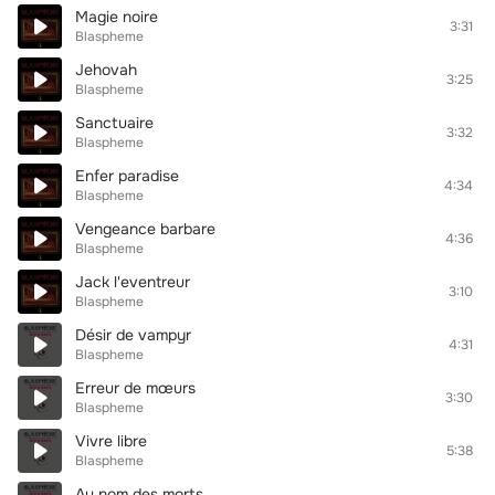
Magie noire
3:31
Blaspheme
Jehovah
3:25
Blaspheme
Sanctuaire
3:32
Blaspheme
Enfer paradise
4:34
Blaspheme
Vengeance barbare
4:36
Blaspheme
Jack l'eventreur
3:10
Blaspheme
Désir de vampyr
4:31
Blaspheme
Erreur de mœurs
3:30
Blaspheme
Vivre libre
5:38
Blaspheme
Au nom des morts