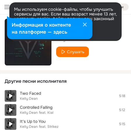
Войти
Мы используем cookie-файлы, чтобы улучшить
сервисы для вас. Если ваш возраст менее 13 лет,
настроить cookie-файлы должен ваш законный
представитель.
Больше информации
Информация о контенте
Cable (Original Mix)
Разрешить все
Настроить
на платформе — здесь
Kelly Dean
Слушать
Другие песни исполнителя
Two Faced
5:18
Kelly Dean
Controlled Falling
5:12
Kelly Dean
feat.
Kial
It's Up to You
5:15
Kelly Dean
feat.
Strikez