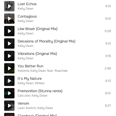
Lost Echos
5:15
Kelly Dean
Contagious
5:01
Kelly Dean
Like Woah (Original Mix)
5:29
Kelly Dean
Delusions of Morality (Original Mix)
5:13
Kelly Dean
Vibrations (Original Mix)
5:15
Kelly Dean
You Better Run
2:56
Kwizma
Kelly Dean
feat.
Roachee
It's My Nature
4:12
Kelly Dean
Strikez
Premonition (Stunna remix)
6:01
Calculon
Kelly Dean
Venom
5:27
Leon Switch
Kelly Dean
Clawback (Original Mix)