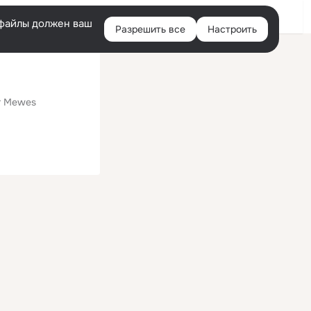
Войти
e-файлы должен ваш
Разрешить все
Настроить
Правая
колонка
er Mewes