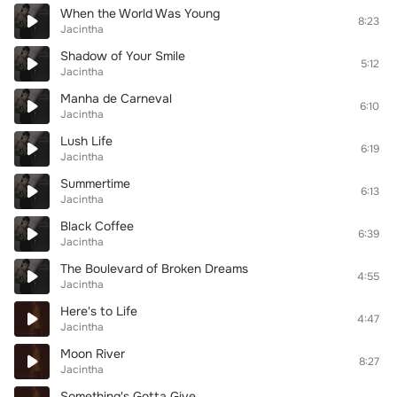
When the World Was Young
8:23
Jacintha
Shadow of Your Smile
5:12
Jacintha
Manha de Carneval
6:10
Jacintha
Lush Life
6:19
Jacintha
Summertime
6:13
Jacintha
Black Coffee
6:39
Jacintha
The Boulevard of Broken Dreams
4:55
Jacintha
Here's to Life
4:47
Jacintha
Moon River
8:27
Jacintha
Something's Gotta Give