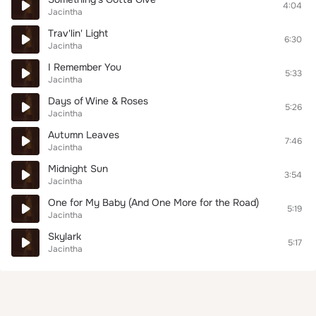
4:04
Jacintha
Trav'lin' Light
6:30
Jacintha
I Remember You
5:33
Jacintha
Days of Wine & Roses
5:26
Jacintha
Autumn Leaves
7:46
Jacintha
Midnight Sun
3:54
Jacintha
One for My Baby (And One More for the Road)
5:19
Jacintha
Skylark
5:17
Jacintha