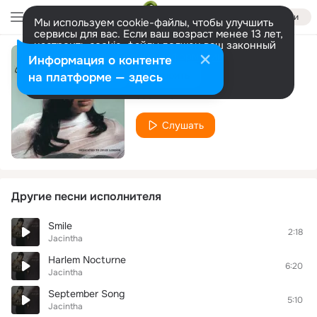
Войти
Мы используем cookie-файлы, чтобы улучшить
сервисы для вас. Если ваш возраст менее 13 лет,
настроить cookie-файлы должен ваш законный
представитель.
Больше информации
Информация о контенте
Light My Fire
Разрешить все
Настроить
на платформе — здесь
Jacintha
Слушать
Другие песни исполнителя
Smile
2:18
Jacintha
Harlem Nocturne
6:20
Jacintha
September Song
5:10
Jacintha