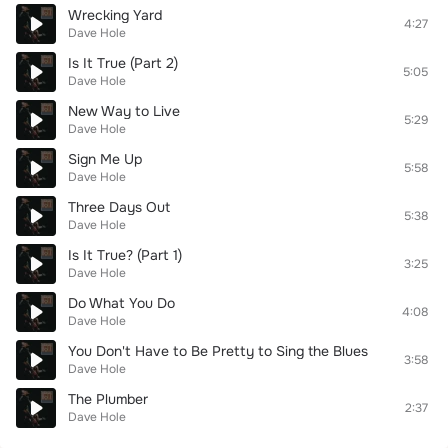
Wrecking Yard
4:27
Dave Hole
Is It True (Part 2)
5:05
Dave Hole
New Way to Live
5:29
Dave Hole
Sign Me Up
5:58
Dave Hole
Three Days Out
5:38
Dave Hole
Is It True? (Part 1)
3:25
Dave Hole
Do What You Do
4:08
Dave Hole
You Don't Have to Be Pretty to Sing the Blues
3:58
Dave Hole
The Plumber
2:37
Dave Hole