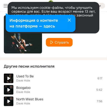
Войти
Мы используем cookie-файлы, чтобы улучшить
сервисы для вас. Если ваш возраст менее 13 лет,
настроить cookie-файлы должен ваш законный
представитель.
Больше информации
Информация о контенте
Me and My Guitar
Разрешить все
Настроить
на платформе — здесь
Dave Hole
Слушать
Другие песни исполнителя
Used To Be
6:17
Dave Hole
Boogaloo
5:42
Dave Hole
North West Blues
7:56
Dave Hole