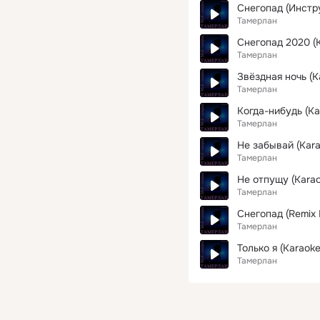
Снегопад (Инстр
Тамерлан
Снегопад 2020 (
Тамерлан
Звёздная ночь (K
Тамерлан
Когда-нибудь (Ka
Тамерлан
Не забывай (Kara
Тамерлан
Не отпущу (Karao
Тамерлан
Снегопад (Remix 
Тамерлан
Только я (Karaoke
Тамерлан