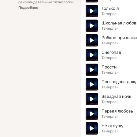
рекомендательные технологии
Подробнее
Только я
Тамерлан
Школьная любов
Тамерлан
Робкое признани
Тамерлан
Снегопад
Тамерлан
Прости
Тамерлан
Проказдник дож
Тамерлан
Звёздная ночь
Тамерлан
Первая любовь
Тамерлан
Не отпущу
Тамерлан