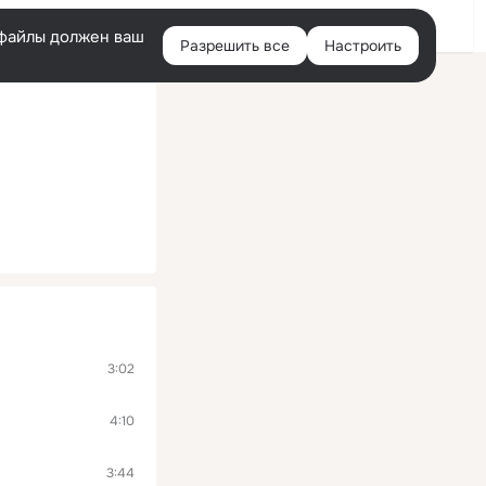
Войти
e-файлы должен ваш
Разрешить все
Настроить
Правая
колонка
3:02
4:10
3:44