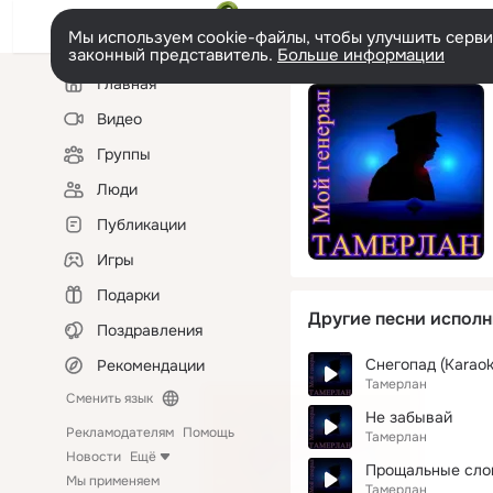
Мы используем cookie-файлы, чтобы улучшить сервис
законный представитель.
Больше информации
Левая
Главная
колонка
Видео
Группы
Люди
Публикации
Игры
Подарки
Другие песни исполн
Поздравления
Снегопад (Karaok
Рекомендации
Тамерлан
Сменить язык
Не забывай
Рекламодателям
Помощь
Тамерлан
Новости
Ещё
Прощальные сло
Мы применяем
Тамерлан