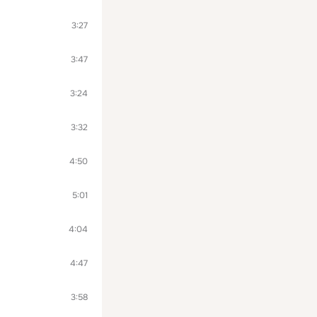
3:27
3:47
3:24
3:32
4:50
5:01
4:04
4:47
3:58