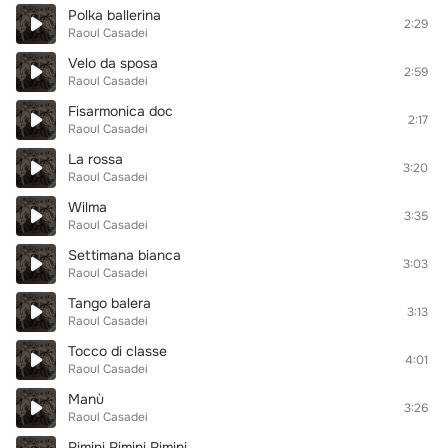
Polka ballerina
2:29
Raoul Casadei
Velo da sposa
2:59
Raoul Casadei
Fisarmonica doc
2:17
Raoul Casadei
La rossa
3:20
Raoul Casadei
Wilma
3:35
Raoul Casadei
Settimana bianca
3:03
Raoul Casadei
Tango balera
3:13
Raoul Casadei
Tocco di classe
4:01
Raoul Casadei
Manù
3:26
Raoul Casadei
Rimini Rimini Rimini