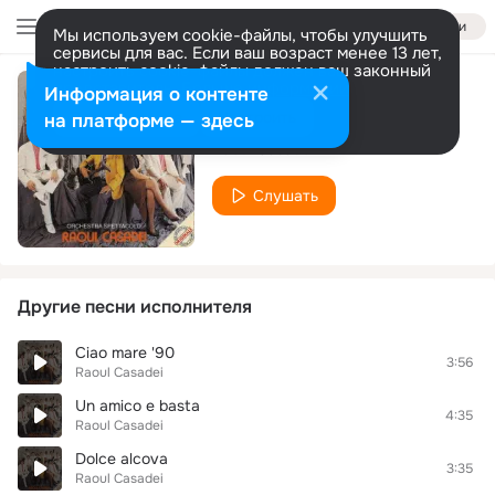
Войти
Мы используем cookie-файлы, чтобы улучшить
сервисы для вас. Если ваш возраст менее 13 лет,
настроить cookie-файлы должен ваш законный
представитель.
Больше информации
Информация о контенте
Autostop
Разрешить все
Настроить
на платформе — здесь
Raoul Casadei
Слушать
Другие песни исполнителя
Ciao mare '90
3:56
Raoul Casadei
Un amico e basta
4:35
Raoul Casadei
Dolce alcova
3:35
Raoul Casadei