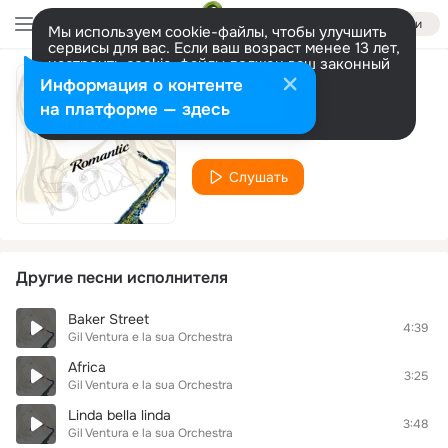
Войти
Мы используем cookie-файлы, чтобы улучшить
сервисы для вас. Если ваш возраст менее 13 лет,
настроить cookie-файлы должен ваш законный
представитель.
Больше информации
Информация о контенте
Samba-Pa-Ti
Разрешить все
Настроить
на платформе — здесь
Gil Ventura e la sua Orchestra
Слушать
Другие песни исполнителя
Baker Street
4:39
Gil Ventura e la sua Orchestra
Africa
3:25
Gil Ventura e la sua Orchestra
Linda bella linda
3:48
Gil Ventura e la sua Orchestra