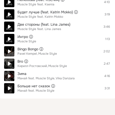
4:10
Muscle Style
feat.
Ksenia
Будет лучше (feat. Katrin Mokko)
3:19
Muscle Style
feat.
Katrin Mokko
Две стороны (feat. Lina James)
3:46
Muscle Style
feat.
Lina James
Интро
1:13
Muscle Style
Bingo Bongo
2:02
Pavel Kempel
Muscle Style
Bro
2:47
Кирилл Ростовский
Muscle Style
Зима
4:16
Манай
feat.
Muscle Style
Vika Danzara
Больше нет сказок
3:31
Манай
feat.
Muscle Style