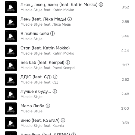
Лжец, лжец, лжец (feat. Katrin Mokko)
3:52
Muscle Style
feat.
Katrin Mokko
Лень (feat. Лёха Медь)
2:55
Muscle Style
feat.
Лёха Медь
Я люблю себя
3:46
Muscle Style
Стоп (feat. Katrin Mokko)
4:24
Muscle Style
feat.
Katrin Mokko
Без баб (feat. Kempel)
3:37
Muscle Style
feat.
Pavel Kempel
ДД1С (feat. СД)
2:52
Muscle Style
feat.
СД
Лучше я буду...
2:48
Muscle Style
Мама Люба
3:00
Muscle Style
Вино (feat. KSENIA)
3:59
Muscle Style
feat.
Ksenia
Нелюбовь (feat. KSENIA)