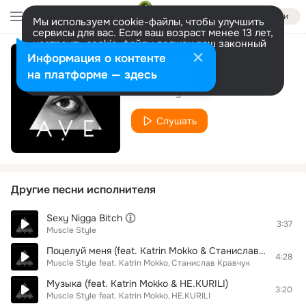
Войти
Мы используем cookie-файлы, чтобы улучшить
сервисы для вас. Если ваш возраст менее 13 лет,
настроить cookie-файлы должен ваш законный
представитель.
Больше информации
Информация о контенте
Инна
Разрешить все
Настроить
на платформе — здесь
Muscle Style
Слушать
Другие песни исполнителя
Sexy Nigga Bitch
3:37
Muscle Style
Поцелуй меня (feat. Katrin Mokko & Станислав Кравчук)
4:28
Muscle Style
feat.
Katrin Mokko
Станислав Кравчук
Музыка (feat. Katrin Mokko & НЕ.KURILI)
3:20
Muscle Style
feat.
Katrin Mokko
НЕ.KURILI