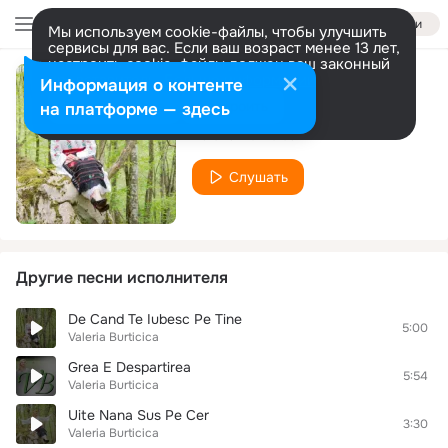
Войти
Мы используем cookie-файлы, чтобы улучшить
сервисы для вас. Если ваш возраст менее 13 лет,
настроить cookie-файлы должен ваш законный
представитель.
Больше информации
Информация о контенте
Tata
Разрешить все
Настроить
на платформе — здесь
Valeria Burticica
Слушать
Другие песни исполнителя
De Cand Te Iubesc Pe Tine
5:00
Valeria Burticica
Grea E Despartirea
5:54
Valeria Burticica
Uite Nana Sus Pe Cer
3:30
Valeria Burticica