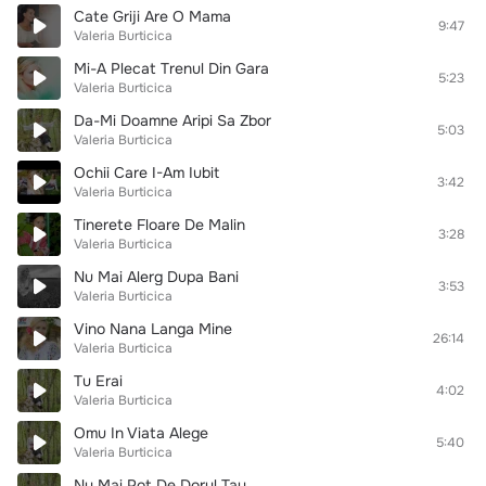
Cate Griji Are O Mama
9:47
Valeria Burticica
Mi-A Plecat Trenul Din Gara
5:23
Valeria Burticica
Da-Mi Doamne Aripi Sa Zbor
5:03
Valeria Burticica
Ochii Care I-Am Iubit
3:42
Valeria Burticica
Tinerete Floare De Malin
3:28
Valeria Burticica
Nu Mai Alerg Dupa Bani
3:53
Valeria Burticica
Vino Nana Langa Mine
26:14
Valeria Burticica
Tu Erai
4:02
Valeria Burticica
Omu In Viata Alege
5:40
Valeria Burticica
Nu Mai Pot De Dorul Tau