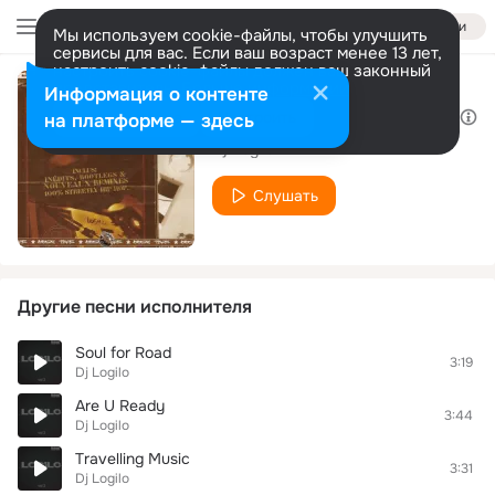
Войти
Мы используем cookie-файлы, чтобы улучшить
сервисы для вас. Если ваш возраст менее 13 лет,
настроить cookie-файлы должен ваш законный
представитель.
Больше информации
Информация о контенте
Logilo Mixtape vol 2 Index N01
Разрешить все
Настроить
на платформе — здесь
Dj Logilo
Слушать
Другие песни исполнителя
Soul for Road
3:19
Dj Logilo
Are U Ready
3:44
Dj Logilo
Travelling Music
3:31
Dj Logilo