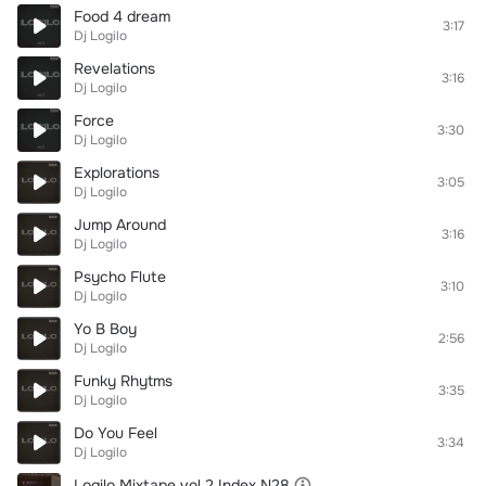
Food 4 dream
3:17
Dj Logilo
Revelations
3:16
Dj Logilo
Force
3:30
Dj Logilo
Explorations
3:05
Dj Logilo
Jump Around
3:16
Dj Logilo
Psycho Flute
3:10
Dj Logilo
Yo B Boy
2:56
Dj Logilo
Funky Rhytms
3:35
Dj Logilo
Do You Feel
3:34
Dj Logilo
Logilo Mixtape vol 2 Index N28