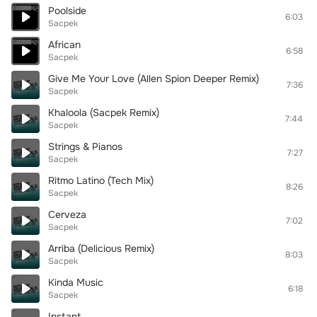
Poolside
6:03
Sacpek
African
6:58
Sacpek
Give Me Your Love (Allen Spion Deeper Remix)
7:36
Sacpek
Khaloola (Sacpek Remix)
7:44
Sacpek
Strings & Pianos
7:27
Sacpek
Ritmo Latino (Tech Mix)
8:26
Sacpek
Cerveza
7:02
Sacpek
Arriba (Delicious Remix)
8:03
Sacpek
Kinda Music
6:18
Sacpek
Instant