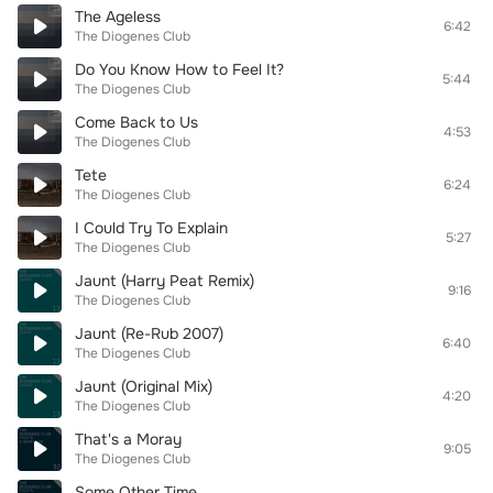
The Ageless
6:42
The Diogenes Club
Do You Know How to Feel It?
5:44
The Diogenes Club
Come Back to Us
4:53
The Diogenes Club
Tete
6:24
The Diogenes Club
I Could Try To Explain
5:27
The Diogenes Club
Jaunt (Harry Peat Remix)
9:16
The Diogenes Club
Jaunt (Re-Rub 2007)
6:40
The Diogenes Club
Jaunt (Original Mix)
4:20
The Diogenes Club
That's a Moray
9:05
The Diogenes Club
Some Other Time