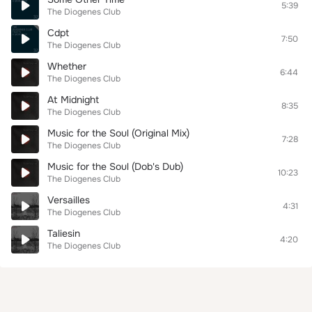
5:39
The Diogenes Club
Cdpt
7:50
The Diogenes Club
Whether
6:44
The Diogenes Club
At Midnight
8:35
The Diogenes Club
Music for the Soul (Original Mix)
7:28
The Diogenes Club
Music for the Soul (Dob's Dub)
10:23
The Diogenes Club
Versailles
4:31
The Diogenes Club
Taliesin
4:20
The Diogenes Club