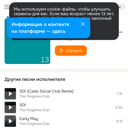
Войти
Мы используем cookie-файлы, чтобы улучшить
сервисы для вас. Если ваш возраст менее 13 лет,
настроить cookie-файлы должен ваш законный
представитель.
Больше информации
Информация о контенте
Jaunt (Mazi & Joshua Collins Remix)
Разрешить все
Настроить
на платформе — здесь
The Diogenes Club
Слушать
Другие песни исполнителя
SDI (Casio Social Club Remix)
7:31
The Diogenes Club
SDI
5:34
The Diogenes Club
Early May
5:31
The Diogenes Club